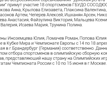
сии" примут участие 18 спортсменов ГБУДО СОСОДЮ
кова Анна, Крылова Елизавета, Плаксина Валентина, 
асонов Артем, Чеперев Алексей, Ишханян Арсен, Нико
ва Анастасия, Файзулина Виктория, Мальцева Ксени
 Валерия, Исаева Мария, Трунина Полина.
ены Иноземцева Юлия, Ломачев Роман, Попова Юлия
е в Кубке Мира и Чемпионате Европы с 14 по 18 апрел
 мая в г.Брандербург (Германия) соответственно. Дан
апом отбора спортсменов в олимпийскую сборную к
в, представляющий нашу страну на Олимпийских игра
татам Чемпионата России с 10 по 15 июня в г.Москве