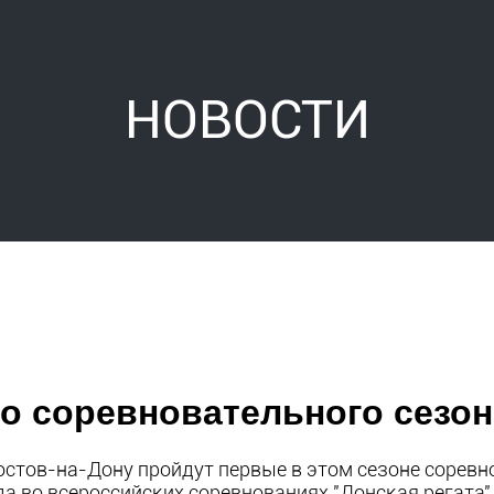
НОВОСТИ
о соревновательного сезон
остов-на-Дону пройдут первые в этом сезоне соревно
да во всероссийских соревнованиях "Донская регата"