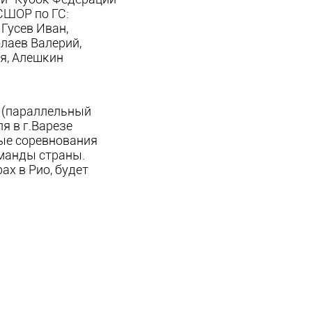
СШОР по ГС:
Гусев Иван,
лаев Валерий,
я, Алешкин
 (параллельный
я в г.Варезе
ные соревнования
оманды страны.
х в Рио, будет
.