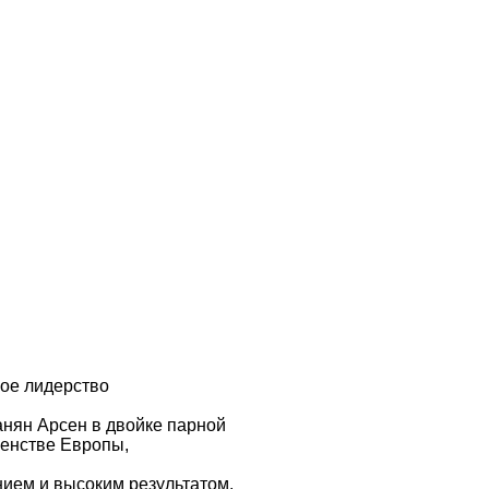
ное лидерство
анян Арсен в двойке парной
венстве Европы,
нием и высоким результатом.