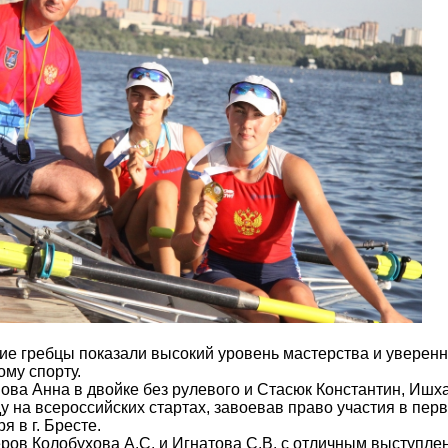
ие гребцы показали высокий уровень мастерства и уверен
ому спорту.
ова Анна в двойке без рулевого и Стасюк Константин, Ишх
 на всероссийских стартах, завоевав право участия в пер
я в г. Бресте.
ров Колобухова А.С. и Игнатова С.В. с отличным выступле