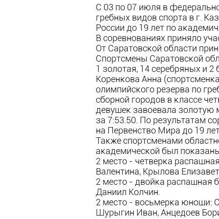
С 03 по 07 июля в федераль
гребных видов спорта в г. К
России до 19 лет по академич
В соревнованиях приняло уча
От Саратовской области прин
Спортсмены Саратовской обла
1 золотая, 14 серебряных и 2
Коренкова Анна (спортсменк
олимпийского резерва по гре
сборной городов в классе че
девушек завоевала золотую 
за 7:53.50. По результатам 
на Первенство Мира до 19 лет
Также спортсменами областн
академической был показаны
2 место - четверка распашна
Валентина, Крылова Елизавет
2 место - двойка распашная 
Даниил Колчин.
2 место - восьмерка юноши: 
Шурыгин Иван, Анцедоев Бор